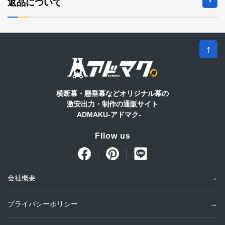
返品について
日
月
火
水
木
金
土
1
2
3
4
5
6
7
8
9
10
11
12
↑
13
14
15
16
17
18
19
20
21
22
23
24
25
26
27
28
29
30
横断幕・懸垂幕などオリジナル幕の
* 赤字は休業日です。
基本は5営業日以内に発送します
激安出力・制作の通販サイト
ADMAKU-アドマク-
Fllow us
会社概要
プライバシーポリシー