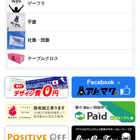
ゲーフラ
手旗
社旗・団旗
テーブルクロス