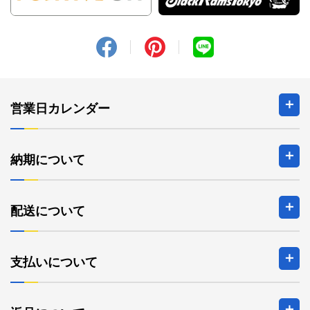
営業日カレンダー
2026年8月の定休日
納期について
日
月
火
水
木
金
土
1
配送について
2
3
4
5
6
7
8
9
10
11
12
13
14
15
16
17
18
19
20
21
22
支払いについて
23
24
25
26
27
28
29
30
31
2026年9月の定休日