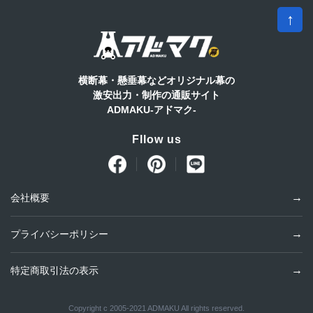
6
7
8
9
10
11
12
↑
13
14
15
16
17
18
19
20
21
22
23
24
25
26
27
28
29
30
横断幕・懸垂幕などオリジナル幕の
* 赤字は休業日です。
基本は5営業日以内に発送します
激安出力・制作の通販サイト
ADMAKU-アドマク-
Fllow us
余裕があるので綺麗です。
文字が重なっていないので
全体的に綺麗に見えます。
会社概要
プライバシーポリシー
特定商取引法の表示
Copyright c 2005-2021 ADMAKU All rights reserved.