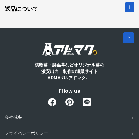
2026年9月の定休日
返品について
日
月
火
水
木
金
土
1
2
3
4
5
6
7
8
9
10
11
12
↑
13
14
15
16
17
18
19
20
21
22
23
24
25
26
27
28
29
30
横断幕・懸垂幕などオリジナル幕の
* 赤字は休業日です。
基本は5営業日以内に発送します
激安出力・制作の通販サイト
ADMAKU-アドマク-
Fllow us
会社概要
プライバシーポリシー