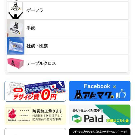
ゲーフラ
手旗
社旗・団旗
テーブルクロス