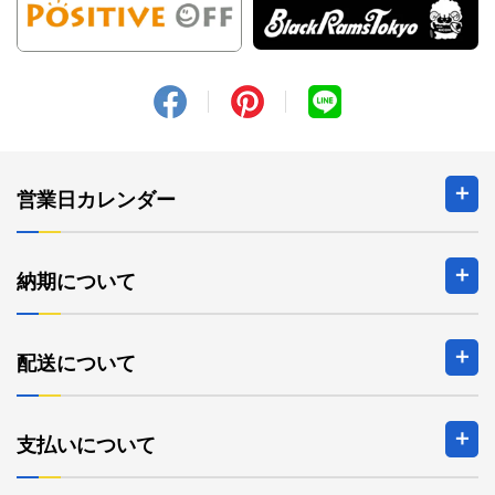
営業日カレンダー
2026年8月の定休日
納期について
日
月
火
水
木
金
土
1
配送について
2
3
4
5
6
7
8
9
10
11
12
13
14
15
16
17
18
19
20
21
22
支払いについて
23
24
25
26
27
28
29
30
31