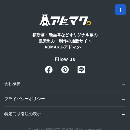
6
7
8
9
10
11
12
↑
13
14
15
16
17
18
19
20
21
22
23
24
25
26
27
28
29
30
横断幕・懸垂幕などオリジナル幕の
* 赤字は休業日です。
基本は5営業日以内に発送します
激安出力・制作の通販サイト
ADMAKU-アドマク-
Fllow us
会社概要
プライバシーポリシー
特定商取引法の表示
Copyright c 2005-2021 ADMAKU All rights reserved.