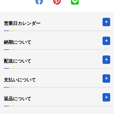
営業日カレンダー
2026年8月の定休日
納期について
日
月
火
水
木
金
土
1
配送について
2
3
4
5
6
7
8
9
10
11
12
13
14
15
16
17
18
19
20
21
22
支払いについて
23
24
25
26
27
28
29
30
31
2026年9月の定休日
返品について
日
月
火
水
木
金
土
1
2
3
4
5