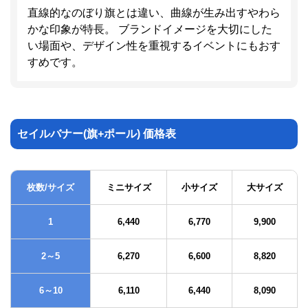
直線的なのぼり旗とは違い、曲線が生み出すやわら
かな印象が特長。 ブランドイメージを大切にした
い場面や、デザイン性を重視するイベントにもおす
すめです。
セイルバナー(旗+ポール) 価格表
枚数/サイズ
ミニサイズ
小サイズ
大サイズ
1
6,440
6,770
9,900
2～5
6,270
6,600
8,820
6～10
6,110
6,440
8,090