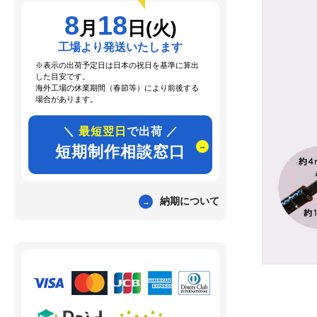
8
18
月
日(火)
工場より発送いたします
※表示の出荷予定日は日本の祝日を基準に算出
した目安です。
海外工場の休業期間（春節等）により前後する
場合があります。
＼
最短翌日
で出荷 ／
短期制作相談窓口
納期について