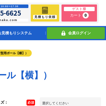
0:00〜17:30
ゲスト様
5-6625
0
カート
見積もり依頼
maku.com
お見積もりシステム
会員ログイン
ア型用ポール【横】）
ール【横】）
イズ
：
必須