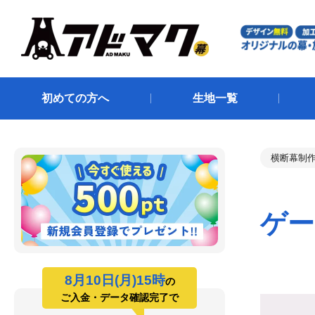
初めての方へ
生地一覧
横断幕制作
ゲー
8月10日(月)15時
の
ご入金・データ確認完了で