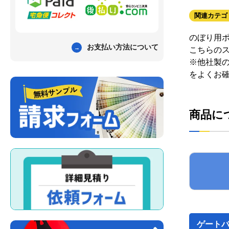
関連カテゴ
のぼり用
お支払い方法について
こちらの
※他社製
をよくお
商品に
ゲートバ