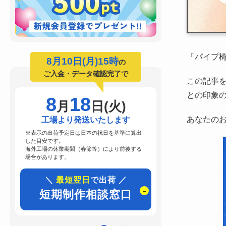
「パイプ
8月10日(月)15時
の
ご入金・データ確認完了で
この記事
との印象
8
18
月
日(火)
あなたの
工場より発送いたします
※表示の出荷予定日は日本の祝日を基準に算出
した目安です。
海外工場の休業期間（春節等）により前後する
場合があります。
＼
最短翌日
で出荷 ／
短期制作相談窓口