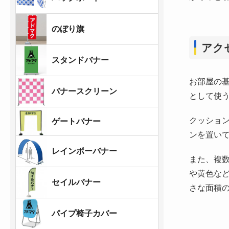
のぼり旗
アク
スタンドバナー
お部屋の
バナースクリーン
として使
クッショ
ゲートバナー
ンを置い
レインボーバナー
また、複
や黄色な
セイルバナー
さな面積
パイプ椅子カバー