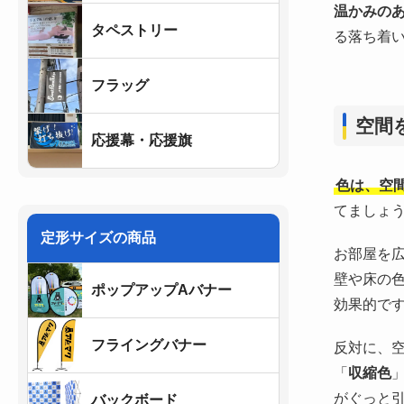
温かみの
タペストリー
る落ち着
フラッグ
空間
応援幕・応援旗
色は、空
てましょ
定形サイズの商品
お部屋を
壁や床の
ポップアップAバナー
効果的で
フライングバナー
反対に、
「
収縮色
がぐっと
バックボード