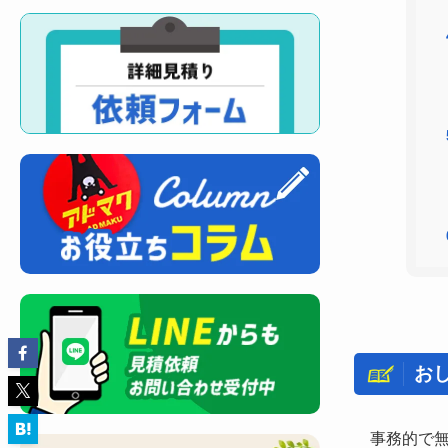
お
事務的で