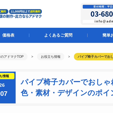
受付時間：平日 1
03-680
info@ad
価格表
よくあるご質問
簡単
のアドマクTOP
お役立ち情報
パイプ椅子カバーでお
ち
情報
パイプ椅子カバーでおしゃ
26
色・素材・デザインのポイ
.07