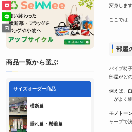
変身しま
ここでは
部屋
商品一覧から選ぶ
パイプ椅
部屋がど
サイズオーダー商品
例えば、
ーがよく
横断幕
モノトー
ャープで
垂れ幕・懸垂幕