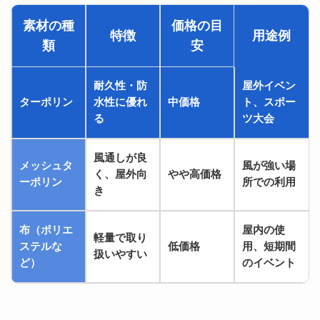
素材の種
価格の目
特徴
用途例
類
安
耐久性・防
屋外イベン
ターポリン
水性に優れ
中価格
ト、スポー
る
ツ大会
風通しが良
メッシュタ
風が強い場
く、屋外向
やや高価格
ーポリン
所での利用
き
布（ポリエ
屋内の使
軽量で取り
ステルな
低価格
用、短期間
扱いやすい
ど）
のイベント