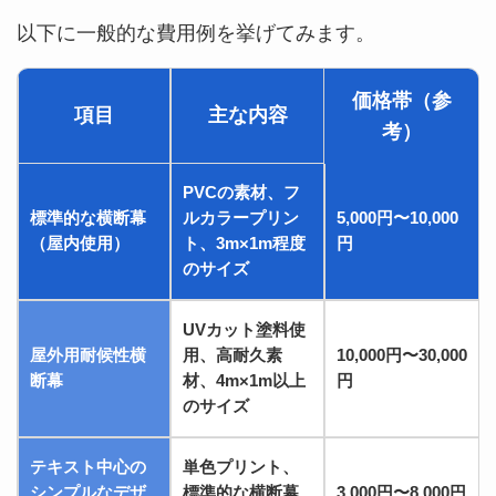
以下に一般的な費用例を挙げてみます。
価格帯（参
項目
主な内容
考）
PVCの素材、フ
標準的な横断幕
ルカラープリン
5,000円〜10,000
（屋内使用）
ト、3m×1m程度
円
のサイズ
UVカット塗料使
屋外用耐候性横
用、高耐久素
10,000円〜30,000
断幕
材、4m×1m以上
円
のサイズ
テキスト中心の
単色プリント、
シンプルなデザ
標準的な横断幕
3,000円〜8,000円