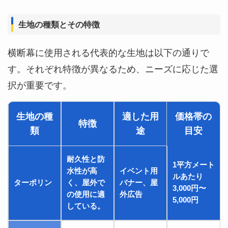
生地の種類とその特徴
横断幕に使用される代表的な生地は以下の通りで
す。それぞれ特徴が異なるため、ニーズに応じた選
択が重要です。
生地の種
適した用
価格帯の
特徴
類
途
目安
耐久性と防
1平方メート
水性が高
イベント用
ルあたり
ターポリン
く、屋外で
バナー、屋
3,000円〜
の使用に適
外広告
5,000円
している。