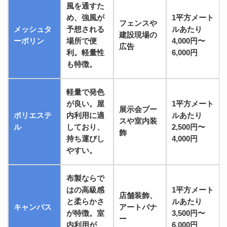
風を通すた
め、強風が
1平方メート
フェンスや
メッシュタ
予想される
ルあたり
建設現場の
ーポリン
場所で便
4,000円〜
広告
利。軽量性
6,000円
も特徴。
軽量で発色
が良い。屋
1平方メート
展示会ブー
ポリエステ
内利用に適
ルあたり
スや室内装
ル
しており、
2,500円〜
飾
持ち運びし
4,000円
やすい。
布製ならで
はの高級感
1平方メート
店舗装飾、
と柔らかさ
ルあたり
キャンバス
アートバナ
が特徴。室
3,500円〜
ー
内利用が
6,000円